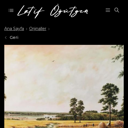
Ana Sayfa
Orjinaller
Geri